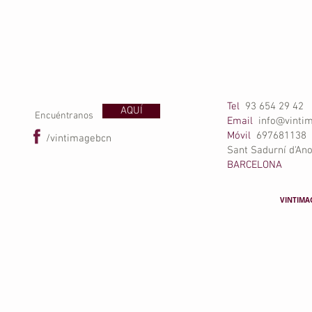
Tel
93 654 29 42
AQUÍ
Encuéntranos
Email
info@vinti
Móvil
697681138
/vintimagebcn
Sant Sadurní d'Ano
BARCELONA
VINTIMA